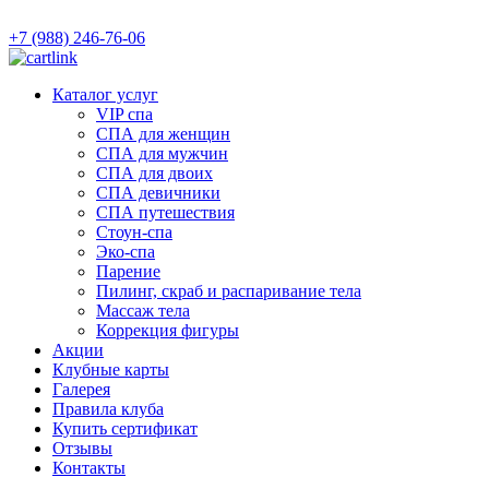
+7 (988) 246-76-06
Каталог услуг
VIP спа
СПА для женщин
СПА для мужчин
СПА для двоих
СПА девичники
СПА путешествия
Стоун-спа
Эко-спа
Парение
Пилинг, скраб и распаривание тела
Массаж тела
Коррекция фигуры
Акции
Клубные карты
Галерея
Правила клуба
Купить сертификат
Отзывы
Контакты