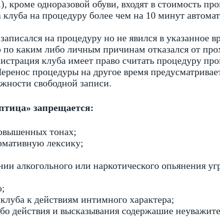
д.), кроме одноразовой обуви, входят в стоимость пр
 клуба на процедуру более чем на 10 минут автомат
записался на процедуру но не явился в указанное вр
но по каким либо личным причинам отказался от пр
нистрация клуба имеет право считать процедуру пр
еренос процедуры на другое время предусматривае
жности свободной записи.
 птица» запрещается:
повышенных тонах;
рмативную лексику;
янии алкогольного или наркотического опьянения 
о;
 клуба к действиям интимного характера;
ибо действия и высказывания содержашие неуважит