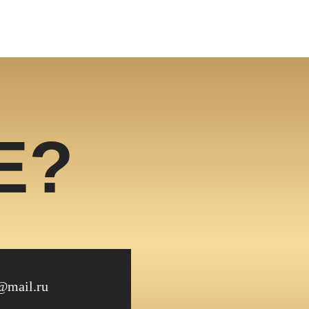
Е?
a@mail.ru