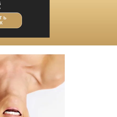
6
7
ТЬ
К