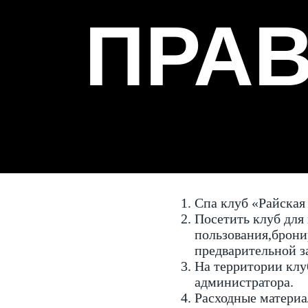
ПРАВ
Спа клуб «Райская 
Посетить клуб для
пользования,брони
предварительной з
На территории клу
администратора.
Расходные материа