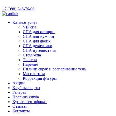
+7 (988) 246-76-06
Каталог услуг
VIP спа
СПА для женщин
СПА для мужчин
СПА для двоих
СПА девичники
СПА путешествия
Стоун-спа
Эко-спа
Парение
Пилинг, скраб и распаривание тела
Массаж тела
Коррекция фигуры
Акции
Клубные карты
Галерея
Правила клуба
Купить сертификат
Отзывы
Контакты